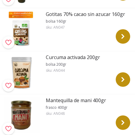
Gotitas 70% cacao sin azucar 160gr
bolsa 160gr
sku:
AN047
Curcuma activada 200gr
bolsa 200gr
sku:
AN044
Mantequilla de mani 400gr
frasco 400gr
sku:
AN048