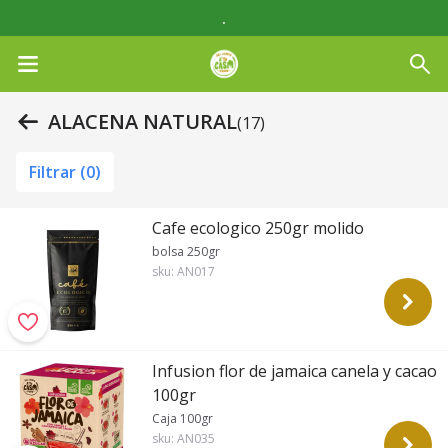
.
ALACENA NATURAL
(17)
Filtrar (
0
)
Cafe ecologico 250gr molido
bolsa 250gr
sku:
AN017
Infusion flor de jamaica canela y cacao
100gr
Caja 100gr
sku:
AN035