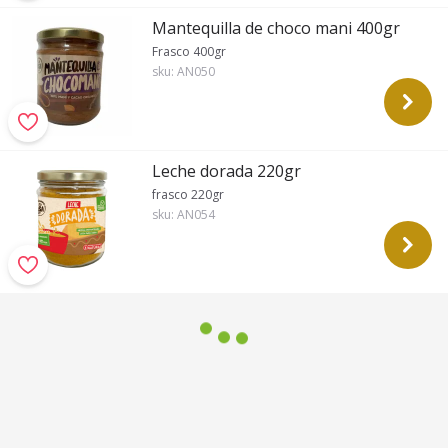
Mantequilla de choco mani 400gr
Frasco 400gr
sku:
AN050
Leche dorada 220gr
frasco 220gr
sku:
AN054