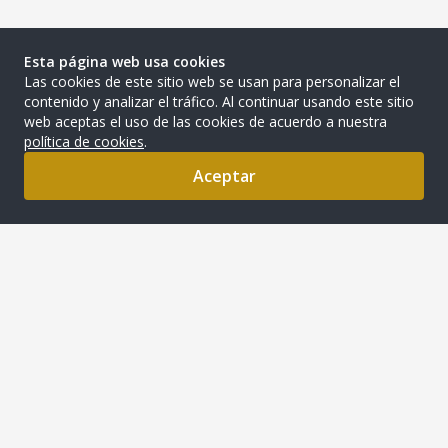
Esta página web usa cookies
Las cookies de este sitio web se usan para personalizar el
contenido y analizar el tráfico. Al continuar usando este sitio
web aceptas el uso de las cookies de acuerdo a nuestra
política de cookies
.
Aceptar
0
DEL CAMPO A TU CASA PERU S.A.C.
Somos una empresa peruana que comercializa alimentso
naturales de alta calidad, sin químicos, ni preservantes, ni
conservantes