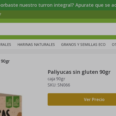
porbaste nuestro turron integral? Apurate que se ac
7
RALES
HARINAS NATURALES
GRANOS Y SEMILLAS ECO
O
 90gr
Paliyucas sin gluten 90gr
caja 90gr
SKU:
SN066
Ver Precio