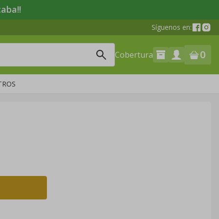
aba!!
Síguenos en:
0
Cobertura
TROS