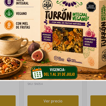
Choco arandano sin azucar
Llantita
60gr
180gr
bolsa x 60gr
Caja 180gr
SKU:
SN054
Ver precio