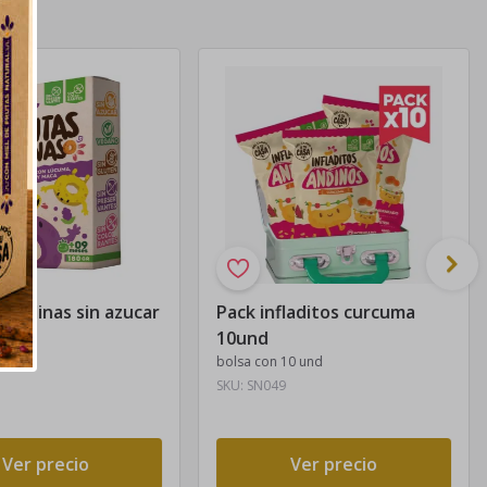
s andinas sin azucar
Pack infladitos curcuma
10und
bolsa con 10 und
SKU:
SN049
Ver precio
Ver precio