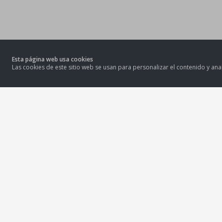
Esta página web usa cookies
Las cookies de este sitio web se usan para personalizar el contenido y anal
DEL CAMPO A TU CASA PERU S.A.C.
Somos una empresa peruana que comercializa alimentso
naturales de alta calidad, sin químicos, ni preservantes, ni
conservantes
Calle Las Gaviotas 1573, Sagitario - Surco
ventas@delcampoatucasaperu.com