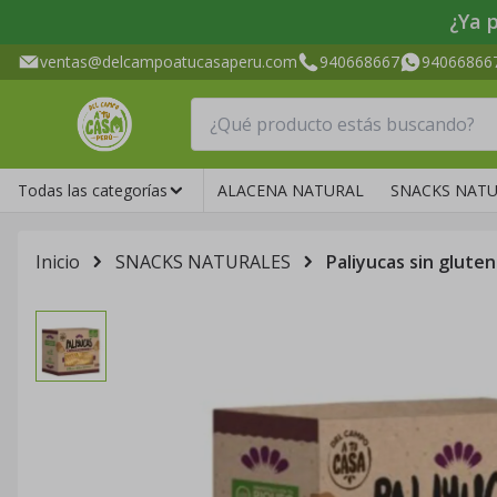
¿Ya 
ventas@delcampoatucasaperu.com
940668667
94066866
Todas las categorías
ALACENA NATURAL
SNACKS NATU
Inicio
SNACKS NATURALES
Paliyucas sin gluten