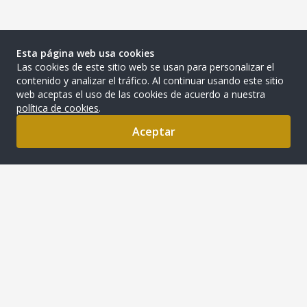
Esta página web usa cookies
Las cookies de este sitio web se usan para personalizar el
contenido y analizar el tráfico. Al continuar usando este sitio
web aceptas el uso de las cookies de acuerdo a nuestra
política de cookies
.
Aceptar
0
DEL CAMPO A TU CASA PERU S.A.C.
Somos una empresa peruana que comercializa alimentso
naturales de alta calidad, sin químicos, ni preservantes, ni